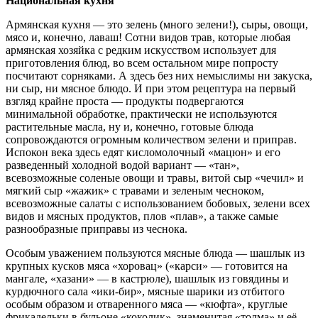
Национальная кухня
Армянская кухня — это зелень (много зелени!), сыры, овощи,
мясо и, конечно, лаваш! Сотни видов трав, которые любая
армянская хозяйка с редким искусством использует для
приготовления блюд, во всем остальном мире попросту
посчитают сорняками. А здесь без них немыслимы ни закуска,
ни сыр, ни мясное блюдо. И при этом рецептура на первый
взгляд крайне проста — продукты подвергаются
минимальной обработке, практически не используются
растительные масла, ну и, конечно, готовые блюда
сопровождаются огромным количеством зелени и приправ.
Испокон века здесь едят кисломолочный «мацюн» и его
разведенный холодной водой вариант — «тан»,
всевозможные соленые овощи и травы, витой сыр «чечил» и
мягкий сыр «жажик» с травами и зеленым чесноком,
всевозможные салаты с использованием бобовых, зелени всех
видов и мясных продуктов, плов «плав», а также самые
разнообразные приправы из чеснока.
Особым уважением пользуются мясные блюда — шашлык из
крупных кусков мяса «хоровац» («карси» — готовится на
мангале, «хазани» — в кастрюле), шашлык из говядины и
курдючного сала «ики-бир», мясные шарики из отбитого
особым образом и отваренного мяса — «кюфта», круглые
фрикадельки в бульоне «коколик», знаменитая «толма» и её