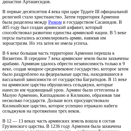
династии Арташесидов.
В первые десятилетия 4 века при царе Трдате III официальной
религией стало христианство. Затем территория Армении
была разделена между
Римом
и государством Сасанидов. В
405 году был создан армянский алфавит, который
способствовал развитию единства армянской нации. В 5 веке
персы пытались ассимилировать армян, навязав им
зороастризм. Но эта затея не имела успеха.
В 6 веке большая часть территории Армении перешла к
Византии. В середине 7 века армянские земли были захвачены
арабами. Армянам удалось обрести независимость только в 9
веке, создав мощное средневековое государство, которое затем
было раздроблено на федеральные царства, находившиеся в
вассальной зависимости от государства Багратидов. В 11 веке
на армянские царства обрушились сельджуки, которые
нанесли им чудовищный урон. Армяне были оттеснены в
Малую Армению, Каппадокию и Киликию, образовав там
несколько государств. Дольше всех просуществовало
Киликийское царство, которое успешно отражало набеги
сельджуков на протяжении трех веков.
В 12 — 13 веках часть армянских земель вошла в состав
Грузинского царства. В 1236 году Армения была захвачена