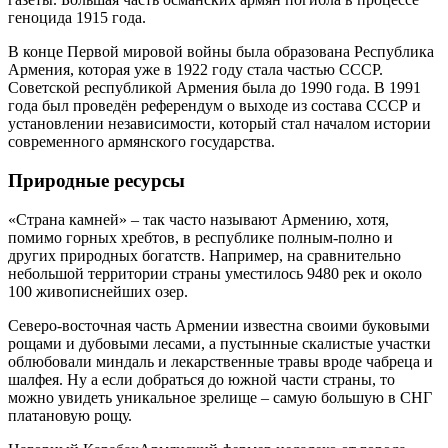
геноцида 1915 года.
В конце Первой мировой войны была образована Республика
Армения, которая уже в 1922 году стала частью СССР.
Советской республикой Армения была до 1990 года. В 1991
года был проведён референдум о выходе из состава СССР и
установлении независимости, который стал началом истории
современного армянского государства.
Природные ресурсы
«Страна камней» – так часто называют Армению, хотя,
помимо горных хребтов, в республике полным-полно и
других природных богатств. Например, на сравнительно
небольшой территории страны уместилось 9480 рек и около
100 живописнейших озер.
Северо-восточная часть Армении известна своими буковыми
рощами и дубовыми лесами, а пустынные скалистые участки
облюбовали миндаль и лекарственные травы вроде чабреца и
шалфея. Ну а если добраться до южной части страны, то
можно увидеть уникальное зрелище – самую большую в СНГ
платановую рощу.