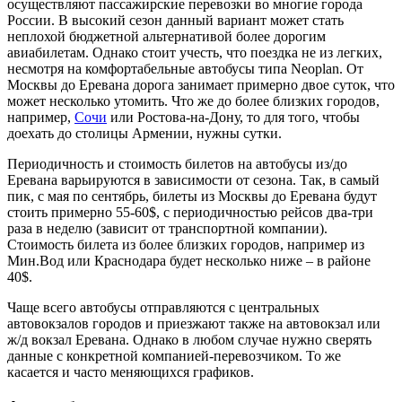
осуществляют пассажирские перевозки во многие города
России. В высокий сезон данный вариант может стать
неплохой бюджетной альтернативой более дорогим
авиабилетам. Однако стоит учесть, что поездка не из легких,
несмотря на комфортабельные автобусы типа Neoplan. От
Москвы до Еревана дорога занимает примерно двое суток, что
может несколько утомить. Что же до более близких городов,
например,
Сочи
или Ростова-на-Дону, то для того, чтобы
доехать до столицы Армении, нужны сутки.
Периодичность и стоимость билетов на автобусы из/до
Еревана варьируются в зависимости от сезона. Так, в самый
пик, с мая по сентябрь, билеты из Москвы до Еревана будут
стоить примерно 55-60$, с периодичностью рейсов два-три
раза в неделю (зависит от транспортной компании).
Стоимость билета из более близких городов, например из
Мин.Вод или Краснодара будет несколько ниже – в районе
40$.
Чаще всего автобусы отправляются с центральных
автовокзалов городов и приезжают также на автовокзал или
ж/д вокзал Еревана. Однако в любом случае нужно сверять
данные с конкретной компанией-перевозчиком. То же
касается и часто меняющихся графиков.