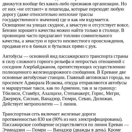
движутся вообще без каких-либо признаков организации. Но
от них «не отстают» и пешеходы, которые переходят любую
дорогу (даже относительно неплохие трассы
государственного значения) где и как им вздумается.
Освещение на улицах скудное, а зачастую и отсутствует вовсе.
Бензин хорошего качества можно найти только в столице. В
провинции часто предлагают топливо сомнительного
качества, а зачастую и просто неизвестного происхождения,
продавая его в банках и бутылках прямо с рук.
Автобусы — основной вид пассажирского транспорта страны
в силу сложного горного рельефа и непростых отношений с
соседним Азербайджаном, препятствующих осуществлению
полноценного железнодорожного сообщения. В Ереване две
основные автобусные станции. Главный автовокзал города, на
проспекте Адмирала Исакова, откуда отправляются автобусы
и маршрутные такси, как по Армении, так и за границу:
Тбилиси, Стамбул, Ахалцихе, Степанакерт, Горис, Мегри,
Джермук, Сисиан, Ванадзор, Гюмри, Севан, Дилижан.
Действует метрополитен — 1 линия.
Транспортная сеть включает железные дороги
протяженностью 830 км (90% из них электрифицированы).
Пассажирское сообщение осуществляется по линии Ереван —
Эчмиадзин — Гюмри — Ванадзор (дважды в день). Кроме