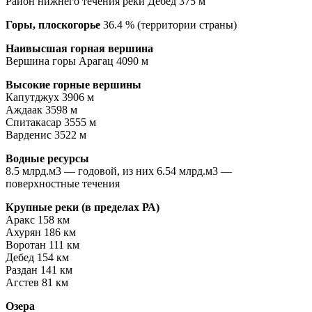
Район нижнего течения реки Дебед 375 м
Горы, плоскогорье
36.4 % (территории страны)
Наивысшая горная вершина
Вершина горы Арагац 4090 м
Высокие горные вершины
Капутджух 3906 м
Аждаак 3598 м
Спитакасар 3555 м
Варденис 3522 м
Водные ресурсы
8.5 млрд.м3 — годовой, из них 6.54 млрд.м3 —
поверхностные течения
Крупные реки (в пределах РА)
Аракс 158 км
Ахурян 186 км
Воротан 111 км
Дебед 154 км
Раздан 141 км
Агстев 81 км
Озера