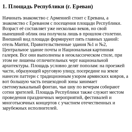
1. Площадь Республики (г. Ереван)
Начинать знакомство с Арменией стоит с Еревана, а
знакомство с Ереваном с посещения площади Республики.
Возраст её составляет уже несколько веков, но свой
нынешний облик она получила лишь в прошлом столетии.
Внешний вид площади формируют пять главных зданий:
отель Marriot, Правительственные здания №1 и №2,
Центральное здание почты и Национальная картинная
галерея. Все они выполнены в неоклассическом стиле, при
этом не лишены отличительных черт национальной
архитектуры. Площадь условно делят пополам: на проезжей
части, образующей круговую улицу, посередине на земле
нанесен паттерн с традиционным узором армянских ковров, а
вот большую часть пешеходной зоны занимает
светомузыкальный фонтан, чьи шоу по вечерам собирают
сотни зрителей. Площадь Республики также служит местом
проведения праздничных мероприятий, фестивалей и
многотысячных концертов с участием отечественных и
зарубежных исполнителей.