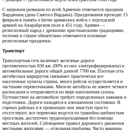
С широким размахом по всей Армении отмечается праздник
Вардананк (день Святого Вардана). Празднования проходят 15
февраля в память о битве армянских войск с персидской
армией на Аварайрском поле в 451 году. Армяне —
религиозный народ с древними христианскими традициями,
поэтому в стране обязательно отмечаются основные
религиозные праздники.
Транспорт
Транспортная сеть включает железные дороги
протяженностью 830 км. (90% из них электрифицированы) и
автомобильные дороги общей длиной 7700 км. Плотная сеть
автобусных маршрутов связывает практически все
населенные пункты страны, много рейсов осуществляется и
частными перевозчиками. Многие автобусы не имеют четкого
расписания и отправляются по мере наполнения салона.
Путешествие на автомобиле требует определенных навыков и
подготовки. Дороги находятся в изношенном состоянии. В
горных районах и в провинции они зачастую просто
отсутствуют, все перевозки ведутся по гравийно-щебнистым
проселкам, достаточно труднопроходимым без помощи
местных жителей. Соблюдение правил дорожного движения
местными жителями — отдельная проблема. Часто машины