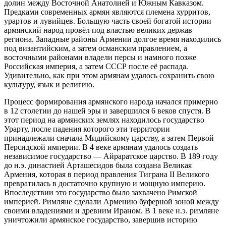
долин между Восточной Анатолией и Южным Кавказом.
Предками современных армян являются племена хурритов,
урартов и лувийцев. Большую часть своей богатой истории
армянский народ провёл под властью великих держав
региона. Западные районы Армении долгое время находились
под византийским, а затем османским правлением, а
восточными районами владели персы и намного позже
Российская империя, а затем СССР после её распада.
Удивительно, как при этом армянам удалось сохранить свою
культуру, язык и религию.
Процесс формирования армянского народа начался примерно
в 12 столетии до нашей эры и завершился 6 веков спустя. В
этот период на армянских землях находилось государство
Урарту, после падения которого эти территории
принадлежали сначала Мидийскому царству, а затем Первой
Персидской империи. В 4 веке армянам удалось создать
независимое государство — Айраратское царство. В 189 году
до н.э. династией Арташесидов была создана Великая
Армения, которая в период правления Тиграна II Великого
превратилась в достаточно крупную и мощную империю.
Впоследствии это государство было захвачено Римской
империей. Римляне сделали Армению буферной зоной между
своими владениями и древним Ираном. В 1 веке н.э. римляне
уничтожили армянское государство, завершив историю