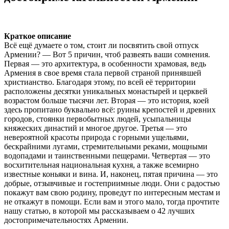
Краткое описание
Всё ещё думаете о том, стоит ли посвятить свой отпуск
Армении? — Вот 5 причин, чтоб развеять ваши сомнения.
Первая — это архитектура, в особенности храмовая, ведь
Армения в свое время стала первой страной принявшей
христианство. Благодаря этому, по всей её территории
расположены десятки уникальных монастырей и церквей
возрастом больше тысячи лет. Вторая — это история, коей
здесь пропитано буквально всё: руины крепостей и древних
городов, стоянки первобытных людей, усыпальницы
княжеских династий и многое другое. Третья — это
невероятной красоты природа с горными ущельями,
бескрайними лугами, стремительными реками, мощными
водопадами и таинственными пещерами. Четвертая — это
восхитительная национальная кухня, а также всемирно
известные коньяки и вина. И, наконец, пятая причина — это
добрые, отзывчивые и гостеприимные люди. Они с радостью
покажут вам свою родину, проведут по интересным местам и
не откажут в помощи. Если вам и этого мало, тогда прочтите
нашу статью, в которой мы рассказываем о 42 лучших
достопримечательностях Армении.