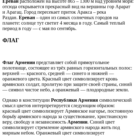
Ереван
расположен на высоте 865 – 1300 м над уровнем моря:
отсюда открывается прекрасный вид на вершины гор Арарат
и Арагац. Город пересекает приток Аракса – река
Раздан.
Ереван
– один из самых солнечных городов на
планете: солнце тут светит 4 месяца в году. Самый теплый
период в году — с мая по сентябрь.
ФЛАГ
Флаг Армении
представляет собой прямоугольное
полотнище, состоящее из трёх равных горизонтальных полос:
верхней — красного, средней — синего и нижней —
оранжевого цвета. Красный цвет символизирует кровь
армянских солдат, пролитую при защите своей страны, синий
— символ чистое небо, а оранжевый — плодородные земли.
Однако в конституции
Республики Армения
символический
смысл цветов интерпретируется следующим образом:
красный цвет символизирует Армянское нагорье, постоянную
борьбу армянского народа за существование, христианскую
веру, свободу и независимость
Армении
. Синий цвет
символизирует стремление армянского народа жить под
мирным небом. Оранжевый цвет символизирует