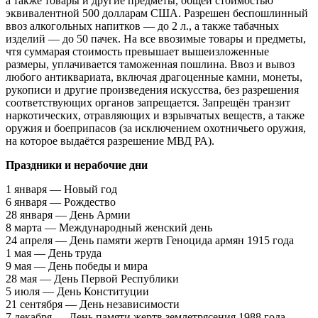
а также товары и другие предметы, общей стоимостью
эквивалентной 500 долларам США. Разрешен беспошлинный
ввоз алкогольных напитков — до 2 л., а также табачных
изделий — до 50 пачек. На все ввозимые товары и предметы,
чтя суммарая стоимость превышает вышеизложенные
размеры, уплачивается таможенная пошлина. Ввоз и вывоз
любого антиквариата, включая драгоценные камни, монеты,
рукописи и другие произведения искусства, без разрешения
соответствующих органов запрещается. Запрещён транзит
наркотических, отравляющих и взрывчатых веществ, а также
оружия и боеприпасов (за исключением охотничьего оружия,
на которое выдаётся разрешение МВД РА).
Праздники и нерабочие дни
1 января — Новый год
6 января — Рождество
28 января — День Армии
8 марта — Международный женский день
24 апреля — День памяти жертв Геноцида армян 1915 года
1 мая — День труда
9 мая — День победы и мира
28 мая — День Первой Республики
5 июля — День Конституции
21 сентября — День независимости
7 декабря — День памяти жертв землетрясения 1988 года