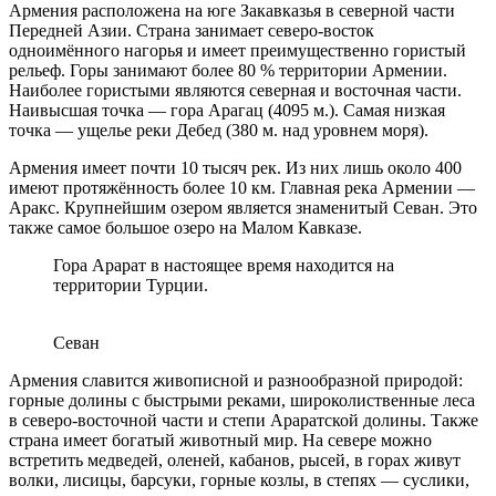
Армения расположена на юге Закавказья в северной части
Передней Азии. Страна занимает северо-восток
одноимённого нагорья и имеет преимущественно гористый
рельеф. Горы занимают более 80 % территории Армении.
Наиболее гористыми являются северная и восточная части.
Наивысшая точка — гора Арагац (4095 м.). Самая низкая
точка — ущелье реки Дебед (380 м. над уровнем моря).
Армения имеет почти 10 тысяч рек. Из них лишь около 400
имеют протяжённость более 10 км. Главная река Армении —
Аракс. Крупнейшим озером является знаменитый Севан. Это
также самое большое озеро на Малом Кавказе.
Гора Арарат в настоящее время находится на
территории Турции.
Севан
Армения славится живописной и разнообразной природой:
горные долины с быстрыми реками, широколиственные леса
в северо-восточной части и степи Араратской долины. Также
страна имеет богатый животный мир. На севере можно
встретить медведей, оленей, кабанов, рысей, в горах живут
волки, лисицы, барсуки, горные козлы, в степях — суслики,