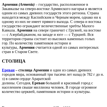
Армения
(Armenia)
– государство, расположенное в
Закавказье на северо-востоке Армянского нагорья и является
одним из самых древних государств этого региона. Страна
находится между Каспийским и Черным морем, однако ни к
одному из них не имеет прямого выхода. С севера и востока
государство ограждают величественные хребты Малого
Кавказа.
Армения
на севере граничит с Грузией, на востоке
— с Азербайджаном, на западе и юге — с Турцией. Вся
территория страны состоит из высоких каменных голых
гор. По количеству памятников истории и
культуры,
Армения
считается одной из самых интересных
стран в Старом Свете.
СТОЛИЦА
Ереван
– столица Армении
и один из самых древних
городов мира, основанный три тысячи лет назад (в 782 г до н.
э) в самом сердце Араратской
долины. Сегодня,
Ереван
большой и красивый город с
населением свыше миллиона человек. В городе огромное
количество церквей, памятников истории и культуры.