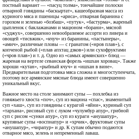
постный вариант — «пасуц толма», тончайшие полоски
отварной говядины «баскыртат», кашеобразная масса из
куриного мяса и пшеницы «ариса», отварная баранина с
горохом и зеленью «бозбаш», «путук», «бастурма», жареный
цыпленок с баклажанами и мацюном «борани», мясной
«суджух», совершенно невообразимое ассорти из ливера и
овощей «тисвжик», «кчуч» из баранины, «пастынеры»,
«амич», различные пловы — с гранатом («нров плав»), с
копченой рыбой («плав апхтац дзков») или сухофруктами
(«чров плав») и т. д. Одно из «самых армянских» блюд —
жареная на вертеле севанская форель «ишхан хоровац». Также
хороши «кутан», «рыбный кчуч» и «ишхан в вине».
Предварительная подготовка мяса сложна и многоступенчата,
поэтому все армянские мясные блюда имеют совершенно
уникальный вкус.
Важное место на столе занимают супы — похлебка из
говяжьего хвоста «поч», суп из мацюна «спас», знаменитый
суп «хаш», суп из говядины с курагой «яйни», куриный суп
«тархана», рисовый суп с луком «чулумбур апур», грибной
суп с рисом «сунки апур», суп из кураги «анушапур»,
крупяные супы «воспнапур» и «хрчик», фруктовые супы
«анушапур», «чирапур» и др. К супам обычно подаются
отварное мясо, зелень и непременный лаваш.