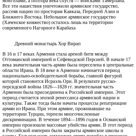
монголами, а полтора века спустя — войсками Тамерлана.
Все эти нашествия уничтожили армянское государство,
рассеяв нацию по просторам Кавказа, Передней Азии и
Ближнего Востока. Небольшое армянское государство
(Хаченское княжество) осталось лишь на территории
современного Нагорного Карабаха
Древний монастырь Хор Вирап
В 16 и 17 веках Армения стала ареной битв между
Оттоманской империей и Сефевидской Персией. В начале 17
века значительная часть армян была переселена в центральные
области Ирана. В 18 веке в Армении начинается период
национально-освободительной борьбы, главной фигурой
которой становится Исраэль Ори. В результате русско-
персидской войны 1826—1828 гг. значительная часть
Армении была присоединена к Российской империи. Этот
период считается эпохой ренессанса армянской нации и
культуры. Также тогда были начаты процессы репатриации
армян из Ирана. При этом армяне, проживавшие на
территории Турции, терпели многочисленные
дискриминации. В течение 1894—1896 годов в Османской
империи произошли массовые убийства армян. В этот период
в Российской империи были закрыты армянские школы и
газеты. Большая часть османских армян погибла в процессе