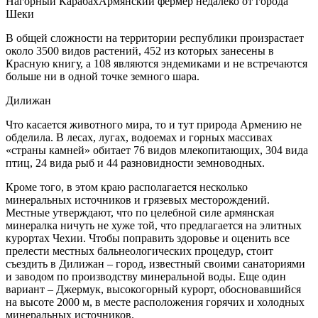
Нагорный Карабах
Армянский фермер недалеко от города
Шеки
В общей сложности на территории республики произрастает
около 3500 видов растений, 452 из которых занесены в
Красную книгу, а 108 являются эндемиками и не встречаются
больше ни в одной точке земного шара.
Дилижан
Что касается животного мира, то и тут природа Армению не
обделила. В лесах, лугах, водоемах и горных массивах
«страны камней» обитает 76 видов млекопитающих, 304 вида
птиц, 24 вида рыб и 44 разновидности земноводных.
Кроме того, в этом краю располагается несколько
минеральных источников и грязевых месторождений.
Местные утверждают, что по целебной силе армянская
минералка ничуть не хуже той, что предлагается на элитных
курортах Чехии. Чтобы поправить здоровье и оценить все
прелести местных бальнеологических процедур, стоит
съездить в Дилижан – город, известный своими санаториями
и заводом по производству минеральной воды. Еще один
вариант – Джермук, высокогорный курорт, обосновавшийся
на высоте 2000 м, в месте расположения горячих и холодных
минеральных источников.