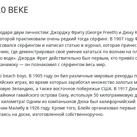
0 ВЕКЕ
одаря двум личностям: Джорджу Фриту (George Freeth) и Дюку
которой практиковали очень редкий тогда сёрфинг. В 1907 год
совался сёрфингом и написал статью в журнал, которая прине
ю, где демонстрировал своё умение кататься по волнам на пля
по воде». Джордж Фрит действительно был первым, кто привёз 
ханамоку — он познакомил с сёрфингом весь мир.
ki beach boys. В 1905 году он бил различные мировые рекорды п
ских играх, во время которых заработал множество золотых м
овую Зеландию, а также восточное побережье США. В 1917 Дю
кики гавайского острова Оаху, используя 50 килограммовую до
ра километра! Одним из компаньонов Дюка был калифорнийский 
ам Малибу в 1926 году. Кроме того, Блейк организовал первые
аясь на доске, изготовленной собственноручно.