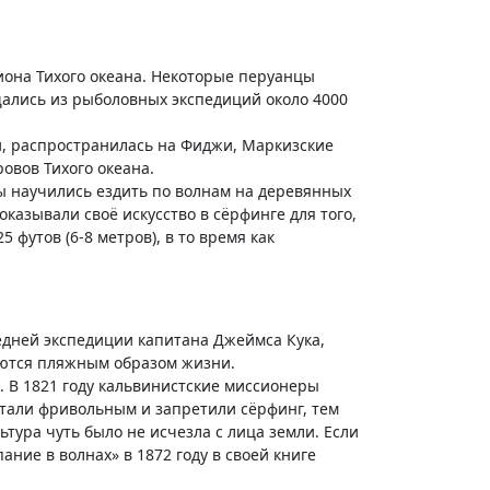
гиона Тихого океана. Некоторые перуанцы
щались из рыболовных экспедиций около 4000
и, распространилась на Фиджи, Маркизские
ровов Тихого океана.
цы научились ездить по волнам на деревянных
оказывали своё искусство в сёрфинге для того,
 футов (6-8 метров), в то время как
ледней экспедиции капитана Джеймса Кука,
даются пляжным образом жизни.
. В 1821 году кальвинистские миссионеры
тали фривольным и запретили сёрфинг, тем
ьтура чуть было не исчезла с лица земли. Если
ание в волнах» в 1872 году в своей книге