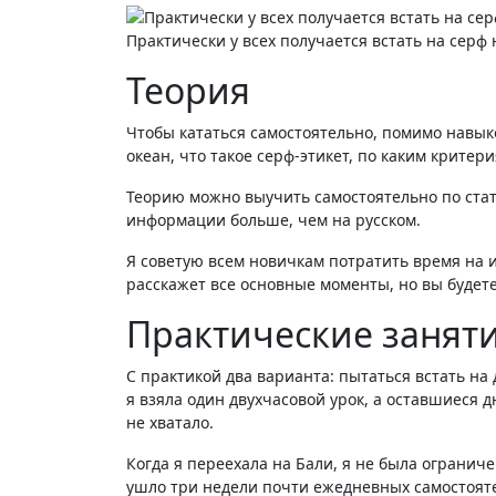
Практически у всех получается встать на серф
Теория
Чтобы кататься самостоятельно, помимо навык
океан, что такое серф-этикет, по каким критер
Теорию можно выучить самостоятельно по статьям и видеороликам в интернете. Если знаете английский — будет проще, потому что на английском
информации больше, чем на русском.
Я советую всем новичкам потратить время на 
расскажет все основные моменты, но вы будете
Практические занят
С практикой два варианта: пытаться встать на 
я взяла один двухчасовой урок, а оставшиеся д
не хватало.
Когда я переехала на Бали, я не была огранич
ушло три недели почти ежедневных самостоятел