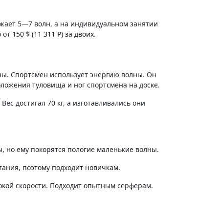
зжает 5—7 волн, а на индивидуальном занятии
от 150 $⁣ (
11 311
Р
) за двоих.
ны. Спортсмен использует энергию волны. Он
ложения туловища и ног спортсмена на доске.
ес достигал 70 кг, а изготавливались они
ы, но ему покорятся пологие маленькие волны.
атания, поэтому подходит новичкам.
сокой скорости. Подходит опытным серферам.