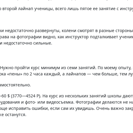
 второй лайнап ученицы, всего лишь пятое ее занятие с инстр
и недостаточно развернуты, колени смотрят в разные стороны. 
права на фотографии видно, как инструктор подталкивает ученик
и недостаточно сильные.
. Нужно пройти курс минимум из семи занятий. По моему опыту,
ока «пены» по 2 часа каждый, а лайнапов — чем больше, тем л
амостоятельно.
60 $⁣ (
3770
⁠—⁠
4524
Р
). На курс из нескольких занятий школы дают
орудования и фото- или видеосъемка. Фотографии делаются не на
роще исправить ошибки, если сам их увидишь. Очень важно зак
е останутся.