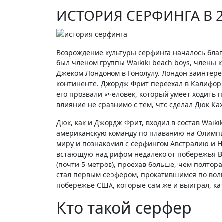
ИСТОРИЯ СЕРФИНГА В 2
Возрождение культуры сёрфинга началось благ
был членом группы Waikiki beach boys, члены 
Джеком Лондоном в Гонолулу. Лондон заинтере
континенте. Джордж Фрит переехал в Калифорни
его прозвали «человек, который умеет ходить 
влияние не сравнимо с тем, что сделал Дюк Ка
Дюк, как и Джордж Фрит, входил в состав Waiki
американскую команду по плаванию на Олимпий
миру и познакомил с сёрфингом Австралию и Н
встающую над рифом недалеко от побережья Вай
(почти 5 метров), проехав больше, чем полто
стал первым сёрфером, прокатившимся по волн
побережье США, которые сам же и выиграл, кат
Кто такой серфер