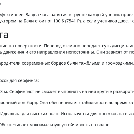
и
ффективнее. За два часа занятия в группе каждый ученик прое
тором на Бали стоит от 100 $⁣ (
7541
Р
), а если учеников двое, то 
га
ение по поверхности. Перевод отлично передаёт суть дисципли
ь движения и его направления непостоянны. Они зависят от по
ародители современных бордов были тяжёлыми и громоздкими. В
осок для сёрфинга:
до 3 м. Сёрфингист не сможет выполнять на ней крутые разворот
диционный лонгборд. Она обеспечивает стабильность во время к
. Идеальна для высоких волн. Используется для прыжков на вы
 Обеспечивает максимальную устойчивость на волне.