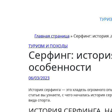
Перейти
к
содержимому
ТУРИ
Главная страница
»
Серфинг: история ,
ТУРИЗМ И ПОХОДЫ
Серфинг: история
особенности
06/03/2023
История серфинга — это кладезь огромного опыта, череда проб и ошибок, которые привели серфинг к тому, каким мы его видим и любим сейчас. В нашей
статье вы узнаете, с чего началась история с
вида спорта.
ИСТОРИЯ СЕРФИНГА. 