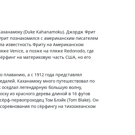
 Каханамоку (Duke Kahanamoku). Джордж Фрит
у Фрит познакомился с американским писателем
сла известность Фриту на Американском
же Venice, а позже на пляже Redonodo, где
сёрфинг на материковую часть США, но его
о плаванию, а с 1912 года представлял
едалей. Каханамоку много путешествовал по
к оседлал легендарную большую волну,
ску из красного дерева длиной в 16 футов
сёрф-первопроходец Том Блэйк (Tom Blake). Он
 соревнования по сёрфингу на тихоокеанском