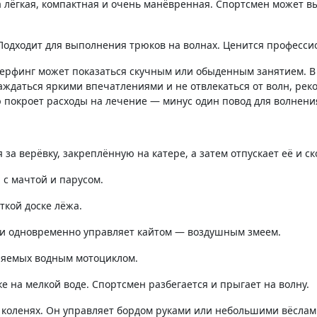
 Подходит для выполнения трюков на волнах. Ценится професси
серфинг может показаться скучным или обыденным занятием. В
ждаться яркими впечатлениями и не отвлекаться от волн, рек
ю покроет расходы на лечение — минус один повод для волнени
 за верёвку, закреплённую на катере, а затем отпускает её и 
 с мачтой и парусом.
ткой доске лёжа.
ы и одновременно управляет кайтом — воздушным змеем.
авляемых водным мотоциклом.
ке на мелкой воде. Спортсмен разбегается и прыгает на волну.
на коленях. Он управляет бордом руками или небольшими вёслам