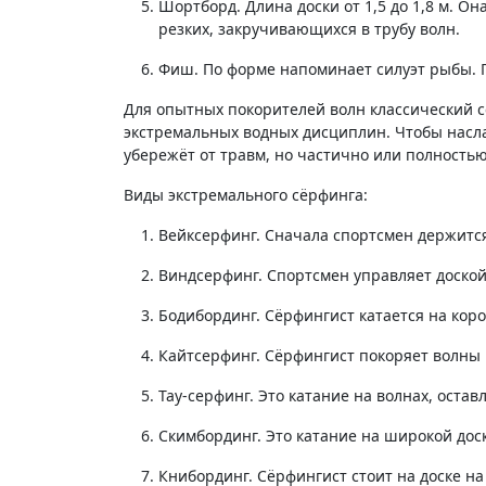
Шортборд. Длина доски от 1,5 до 1,8 м. Она лёгкая, компактная и очень манёвренная. Спортсмен может выполнять разные трюки. Она создана для
резких, закручивающихся в трубу волн.
Фиш. По форме напоминает силуэт рыбы.
Для опытных покорителей волн классический 
экстремальных водных дисциплин. Чтобы насла
убережёт от травм, но частично или полность
Виды экстремального сёрфинга:
Вейксерфинг. Сначала спортсмен держится
Виндсерфинг. Спортсмен управляет доской
Бодибординг. Сёрфингист катается на коро
Кайтсерфинг. Сёрфингист покоряет волн
Тау-серфинг. Это катание на волнах, ост
Скимбординг. Это катание на широкой дос
Книбординг. Сёрфингист стоит на доске 