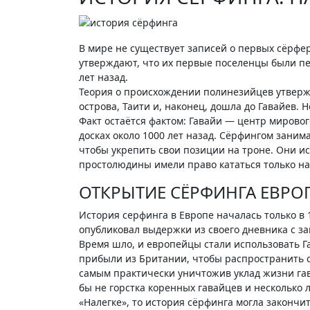
В мире не существует записей о первых сёрфер
утверждают, что их первые поселенцы были пе
лет назад.
Теория о происхождении полинезийцев утвержд
острова, Таити и, наконец, дошла до Гавайев. 
Факт остаётся фактом: Гавайи — центр мировог
досках около 1000 лет назад. Сёрфингом занима
чтобы укрепить свои позиции на троне. Они исп
простолюдины имели право кататься только на 
ОТКРЫТИЕ СЁРФИНГА ЕВР
История серфинга в Европе началась только в 
опубликовал выдержки из своего дневника с з
Время шло, и европейцы стали использовать Га
прибыли из Британии, чтобы распространить 
самым практически уничтожив уклад жизни гава
бы не горстка коренных гавайцев и несколько л
«Налегке», то история сёрфинга могла закончит