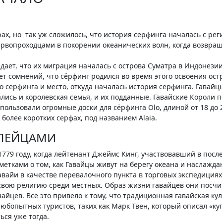
ах, но так уж сложилось, что история серфинга началась с ре
рвопроходцами в покорении океанических волн, когда возвра
ает, что их миграция началась с острова Суматра в Индонези
Нет сомнений, что сёрфинг родился во время этого освоения ост
о сёрфинга и место, откуда началась история сёрфинга. Гавай
лись и королевская семья, и их подданные. Гавайские Короли п
ользовали огромные доски для сёрфинга Olo, длиной от 18 до 25
более коротких серфах, под названием Alaia.
ОПЕЙЦАМИ
1779 году, когда лейтенант Джеймс Кинг, участвовавший в пос
аметками о том, как Гавайцы живут на берегу океана и наслаж
вайи в качестве перевалочного пункта в торговых экспедициях
свою религию среди местных. Образ жизни гавайцев они посчи
йцев. Всё это привело к тому, что традиционная гавайская кул
юбопытных туристов, таких как Марк Твен, который описал «куп
ься уже тогда.