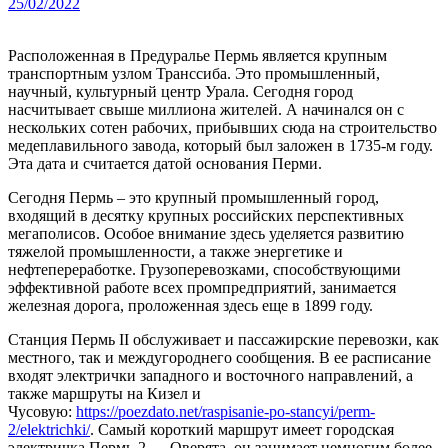
25/02/2022
Расположенная в Предуралье Пермь является крупным
транспортным узлом Транссиба. Это промышленный,
научный, культурный центр Урала. Сегодня город
насчитывает свыше миллиона жителей. А начинался он с
нескольких сотен рабочих, прибывших сюда на строительство
медеплавильного завода, который был заложен в 1735-м году.
Эта дата и считается датой основания Перми.
Сегодня Пермь – это крупный промышленный город,
входящий в десятку крупных российских перспективных
мегаполисов. Особое внимание здесь уделяется развитию
тяжелой промышленности, а также энергетике и
нефтепереработке. Грузоперевозками, способствующими
эффективной работе всех промпредприятий, занимается
железная дорога, проложенная здесь еще в 1899 году.
Станция Пермь II обслуживает и пассажирские перевозки, как
местного, так и междугороднего сообщения. В ее расписание
входят электрички западного и восточного направлений, а
также маршруты на Кизел и
Чусовую:
https://poezdato.net/raspisanie-po-stancyi/perm-
2/elektrichki/
. Самый короткий маршрут имеет городская
электричка Пермь-2 — Оверята, он занимает немногим более