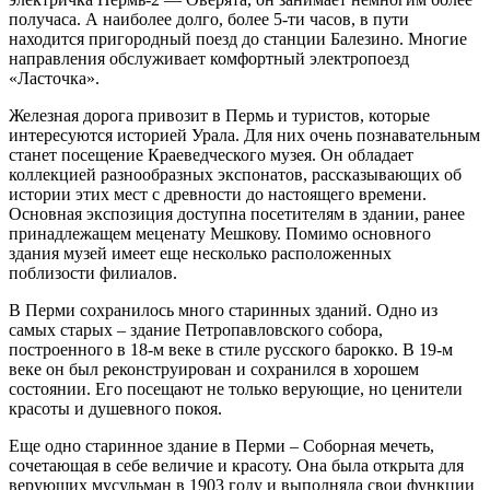
получаса. А наиболее долго, более 5-ти часов, в пути
находится пригородный поезд до станции Балезино. Многие
направления обслуживает комфортный электропоезд
«Ласточка».
Железная дорога привозит в Пермь и туристов, которые
интересуются историей Урала. Для них очень познавательным
станет посещение Краеведческого музея. Он обладает
коллекцией разнообразных экспонатов, рассказывающих об
истории этих мест с древности до настоящего времени.
Основная экспозиция доступна посетителям в здании, ранее
принадлежащем меценату Мешкову. Помимо основного
здания музей имеет еще несколько расположенных
поблизости филиалов.
В Перми сохранилось много старинных зданий. Одно из
самых старых – здание Петропавловского собора,
построенного в 18-м веке в стиле русского барокко. В 19-м
веке он был реконструирован и сохранился в хорошем
состоянии. Его посещают не только верующие, но ценители
красоты и душевного покоя.
Еще одно старинное здание в Перми – Соборная мечеть,
сочетающая в себе величие и красоту. Она была открыта для
верующих мусульман в 1903 году и выполняла свои функции