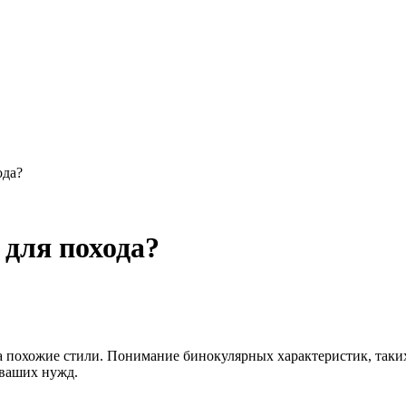
ода?
 для похода?
 ваших нужд.