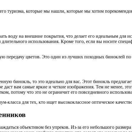
его туризма, которые мы нашли, которые мы хотим порекомендов
ать воду на внешние покрытия, что делает его идеальным для и
для длительного использования. Кроме того, если вы носите спец
ую передачу цветов. Это один из лучших походных биноклей по 
твенную бинокль, то это идеально для вас. Этот бинокль предлаг
 даст вам самые яркие и четкие изображения. Тем не менее, это
тком, потому что это не ограничит его повседневного использов
ум-класса для тех, кто ищет высококлассное оптическое качество
венников
ждаться объективом без упреков. Из-за его небольшого размера 