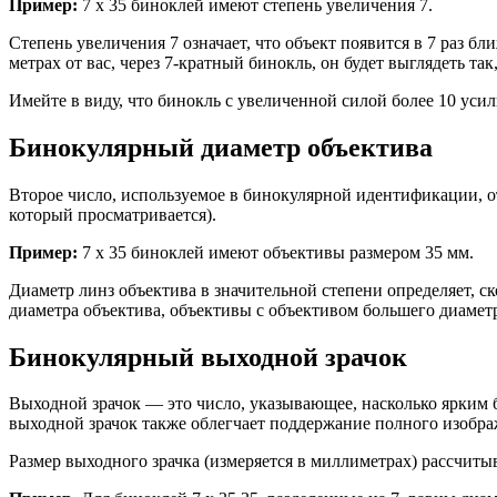
Пример:
7 х 35 биноклей имеют степень увеличения 7.
Степень увеличения 7 означает, что объект появится в 7 раз б
метрах от вас, через 7-кратный бинокль, он будет выглядеть так,
Имейте в виду, что бинокль с увеличенной силой более 10 уси
Бинокулярный диаметр объектива
Второе число, используемое в бинокулярной идентификации, относится к диаметру (в миллиметрах) объективов (те, которые находятся дальше от ваших глаз; те, что ближе к «объекту»,
который просматривается).
Пример:
7 х 35 биноклей имеют объективы размером 35 мм.
Диаметр линз объектива в значительной степени определяет, ск
диаметра объектива, объективы с объективом большего диаметра
Бинокулярный выходной зрачок
Выходной зрачок — это число, указывающее, насколько ярким будет объект при просмотре в условиях недостаточной освещенности. Чем больше число, тем ярче изображения. Большой
выходной зрачок также облегчает поддержание полного изобра
Размер выходного зрачка (измеряется в миллиметрах) рассчиты