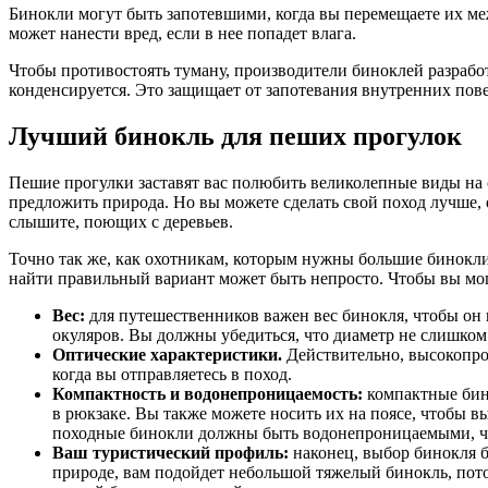
Бинокли могут быть запотевшими, когда вы перемещаете их между различными температурами, такими как от холода на улице до тепла вашего дома. Туманность не только раздражает, но и
может нанести вред, если в нее попадет влага.
Чтобы противостоять туману, производители биноклей разрабо
конденсируется. Это защищает от запотевания внутренних пове
Лучший бинокль для пеших прогулок
Пешие прогулки заставят вас полюбить великолепные виды на 
предложить природа. Но вы можете сделать свой поход лучше, е
слышите, поющих с деревьев.
Точно так же, как охотникам, которым нужны большие бинокли
найти правильный вариант может быть непросто. Чтобы вы мог
Вес:
для путешественников важен вес бинокля, чтобы он
окуляров. Вы должны убедиться, что диаметр не слишком 
Оптические характеристики.
Действительно, высокопро
когда вы отправляетесь в поход.
Компактность и водонепроницаемость:
компактные бин
в рюкзаке. Вы также можете носить их на поясе, чтобы в
походные бинокли должны быть водонепроницаемыми, что
Ваш туристический профиль:
наконец, выбор бинокля б
природе, вам подойдет небольшой тяжелый бинокль, пот