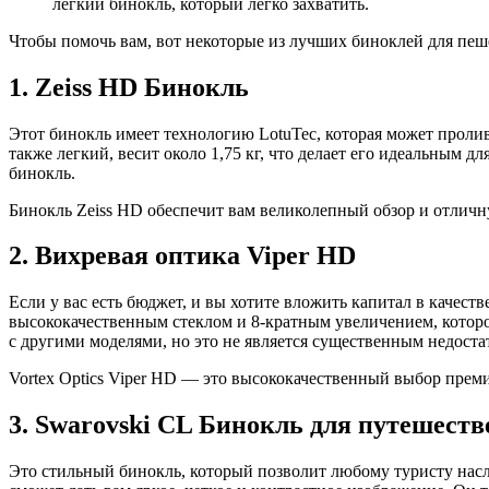
легкий бинокль, который легко захватить.
Чтобы помочь вам, вот некоторые из лучших биноклей для пеш
1. Zeiss HD Бинокль
Этот бинокль имеет технологию LotuTec, которая может пролив
также легкий, весит около 1,75 кг, что делает его идеальным 
бинокль.
Бинокль Zeiss HD обеспечит вам великолепный обзор и отличн
2. Вихревая оптика Viper HD
Если у вас есть бюджет, и вы хотите вложить капитал в качес
высококачественным стеклом и 8-кратным увеличением, которое
с другими моделями, но это не является существенным недоста
Vortex Optics Viper HD — это высококачественный выбор преми
3. Swarovski CL Бинокль для путешест
Это стильный бинокль, который позволит любому туристу насла