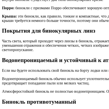
Порро:
бинокли с призмами Порро обеспечивают хорошую оптик
Крыша:
эти бинокли, как правило, тонкие и компактные, что
крыши требуется немного больше точности, поэтому они обычн
Покрытия для бинокулярных линз
Часть света, который проходит через линзы в бинокль, отражается далеко. Это отражение уменьшает количество света, проходящего через линзы, и делает изображение темным. Для
уменьшения отражения и обеспечения четких, четких изобра
светопропускание.
Водонепроницаемый и устойчивый к а
Если вы будете использовать свой бинокль на борту лодки и
Водонепроницаемый бинокль обычно использует уплотнительны
предотвращает попадание пыли или мелких частиц.
Атмосферостойкий бинокль не полностью водонепроницаем. Он
Бинокль противотуманный