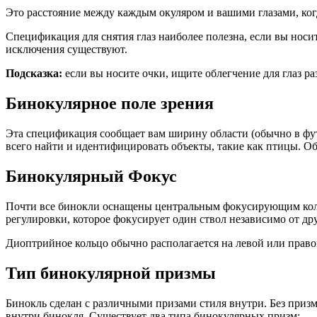
Это расстояние между каждым окуляром и вашими глазами, ког
Спецификация для снятия глаз наиболее полезна, если вы нос
исключения существуют.
Подсказка:
если вы носите очки, ищите облегчение для глаз р
Бинокулярное поле зрения
Эта спецификация сообщает вам ширину области (обычно в футах), которую вы можете просмотреть с первого взгляда, в 1000 ярдах от того места, где вы стоите. Широкое поле зрения лучше
всего найти и идентифицировать объекты, такие как птицы. О
Бинокулярный Фокус
Почти все бинокли оснащены центральным фокусирующим колесом, которое одновременно фокусирует оба ствола на бинокль. Они также обычно включают в себя кольцо диоптрийной
регулировки, которое фокусирует один ствол независимо от др
Диоптрийное кольцо обычно располагается на левой или право
Тип бинокулярной призмы
Бинокль сделан с различными призами стиля внутри. Без призм все, на что вы смотрите, будет выглядеть вверх ногами из-за того, как лучи света проходят через линзы, которые находятся
внутри бинокля. Существует два типа бинокулярных призм: