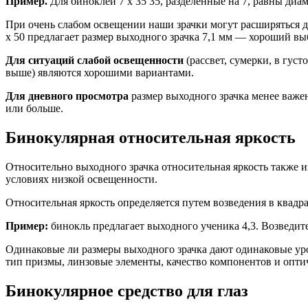
Пример.
Для биноклей 7 x 35 35, разделенные на 7, равны диам
При очень слабом освещении наши зрачки могут расширяться до
х 50 предлагает размер выходного зрачка 7,1 мм — хороший вы
Для
ситуаций слабой освещенности
(рассвет, сумерки, в гус
выше) являются хорошими вариантами.
Для
дневного просмотра
размер выходного зрачка менее важен
или больше.
Бинокулярная относительная яркость
Относительно выходного зрачка относительная яркость также измеряет, насколько яркий объект кажется вашим глазам: чем больше число, тем ярче будут отображаться объекты. Это полезно в
условиях низкой освещенности.
Относительная яркость определяется путем возведения в квадра
Пример:
бинокль предлагает выходного ученика 4,3. Возведите 
Одинаковые ли размеры выходного зрачка дают одинаковые ур
тип призмы, линзовые элементы, качество компонентов и опти
Бинокулярное средство для глаз