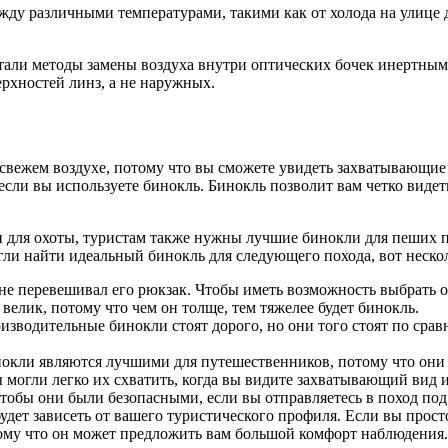
тали методы замены воздуха внутри оптических бочек инертным 
рхностей линз, а не наружных.
свежем воздухе, потому что вы сможете увидеть захватывающие
сли вы используете бинокль. Бинокль позволит вам четко видеть
 для охоты, туристам также нужны лучшие бинокли для пеших п
ли найти идеальный бинокль для следующего похода, вот неско
 не перевешивал его рюкзак. Чтобы иметь возможность выбрать 
велик, потому что чем он толще, тем тяжелее будет бинокль.
изводительные бинокли стоят дорого, но они того стоят по сра
окли являются лучшими для путешественников, потому что они
ы могли легко их схватить, когда вы видите захватывающий вид 
бы они были безопасными, если вы отправляетесь в поход под
удет зависеть от вашего туристического профиля. Если вы прост
ому что он может предложить вам большой комфорт наблюдения. 