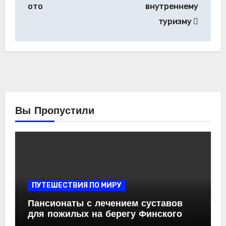
записям
ото
внутреннему
туризму
Вы Пропустили
ПУТЕШЕСТВИЯ ПО МИРУ
Пансионаты с лечением суставов
для пожилых на берегу Финского
залива