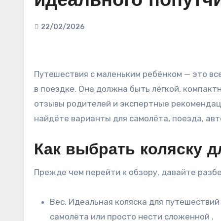
идеального попутчи
22/02/2026
Путешествия с маленьким ребёнком — это всегда приключение, и правильная коляска может стать главным помощником или главной проблемой
в поездке. Она должна быть лёгкой, компакт
отзывы родителей и экспертные рекомендаци
найдёте варианты для самолёта, поезда, ав
Как выбрать коляску д
Прежде чем перейти к обзору, давайте разбе
Вес. Идеальная коляска для путешествий весит не более 7–9 кг. Это критично, когда вам нужно занести её в поезд, поднять по трапу
самолёта или просто нести сложенной .