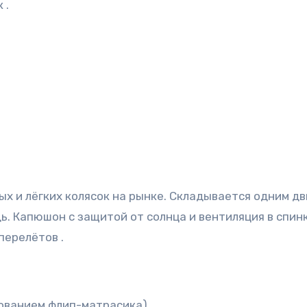
 .
ь. Капюшон с защитой от солнца и вентиляция в спи
перелётов .
ьзованием флип-матрасика)