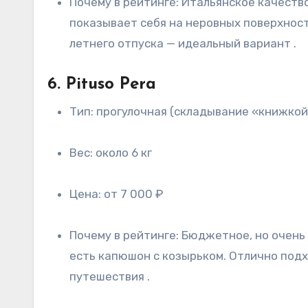
Почему в рейтинге: Итальянское качество и легендарная плавность хода. Несмотря на малый вес и статус «трости», она отлично
показывает себя на неровных поверхност
летнего отпуска — идеальный вариант .
6. Pituso Pera
Тип: прогулочная (складывание «книжко
Вес: около 6 кг
Цена: от 7 000 ₽
Почему в рейтинге: Бюджетное, но очень достойное решение. Привлекает простотой и компактностью. Спинка регулируется до горизонта,
есть капюшон с козырьком. Отлично подх
путешествия .