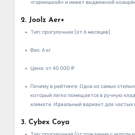
«гармошкой» и имеет выдвижной козырёк
2. Joolz Aer+
Тип: прогулочная (от 6 месяцев)
Вес: 6 кг
Цена: от 45 000 ₽
Почему в рейтинге: Одна из самых стильных и лёгких колясок на рынке. Складывается одним движением в плоский компактный блок,
который легко помещается в ручную клад
климате. Идеальный вариант для частых 
3. Cybex Coya
Тип: прогулочная (от рождения с испол