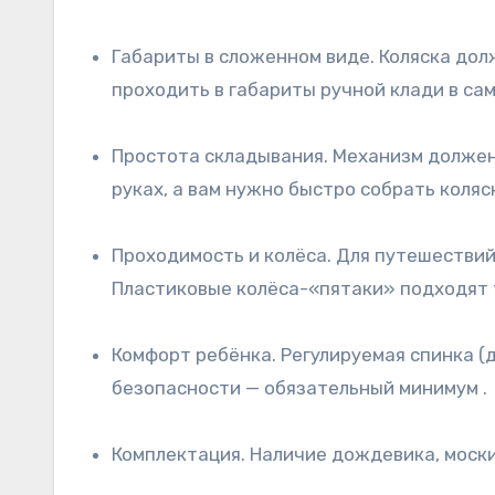
Габариты в сложенном виде. Коляска должна помещаться в багажник легкового автомобиля, на багажную полку поезда и, в идеале,
проходить в габариты ручной клади в сам
Простота складывания. Механизм должен быть интуитивно понятным и желательно управляться одной рукой. Это спасёт, когда ребёнок на
руках, а вам нужно быстро собрать коляск
Проходимость и колёса. Для путешествий по городам с брусчаткой, пляжам или просёлку нужны колёса побольше и хорошая амортизация.
Пластиковые колёса-«пятаки» подходят т
Комфорт ребёнка. Регулируемая спинка (до горизонтального положения), глубокий капюшон с защитой от солнца, пятиточечные ремни
безопасности — обязательный минимум .
Комплектация. Наличие дождевика, моск