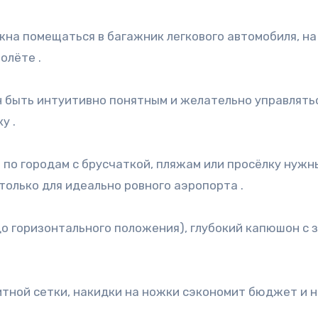
олёте .
у .
олько для идеально ровного аэропорта .
итной сетки, накидки на ножки сэкономит бюджет и н