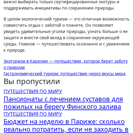
важно выбирать только сертифицированные экотуры и
поддерживать инициативы по сохранению природы.
В целом экологический туризм — это отличная возможность
совместить отдых с заботой о планете. Он позволяет
увидеть удивительные уголки природы, узнать больше о ее
защите и внести свой вклад в сохранение окружающей
среды. Главное — путешествовать осознанно и с уважением
к природе.
Навигация
Экотуризм в Карелии — путешествие, которое берет заботу
о природе
по
Гастрономический туризм: путешествие через вкусы мира
записям
Вы пропустили
ПУТЕШЕСТВИЯ ПО МИРУ
Пансионаты с лечением суставов для
пожилых на берегу Финского залива
ПУТЕШЕСТВИЯ ПО МИРУ
Бюджет на неделю в Париже: сколько
реально потратить, если не заходить в