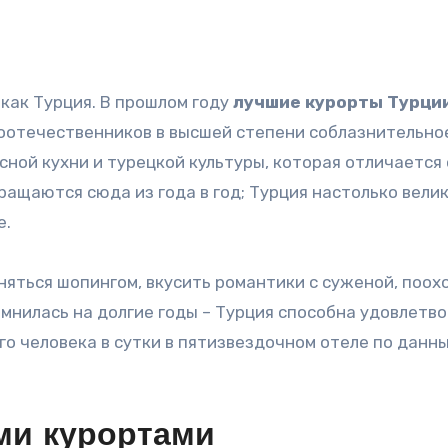
 как Турция. В прошлом году
лучшие курорты Турци
оотечественников в высшей степени соблазнительно
сной кухни и турецкой культуры, которая отличается 
щаются сюда из года в год; Турция настолько велика
е.
няться шопингом, вкусить романтики с суженой, поох
мнилась на долгие годы – Турция способна удовлетв
го человека в сутки в пятизвездочном отеле по данны
ми курортами