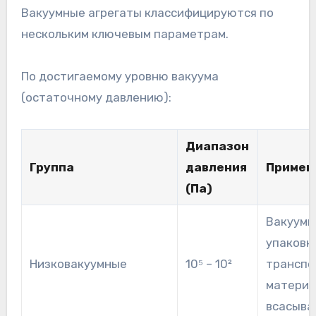
Вакуумные агрегаты классифицируются по
нескольким ключевым параметрам.
По достигаемому уровню вакуума
(остаточному давлению):
Диапазон
Группа
давления
Примен
(Па)
Вакуумн
упаковка
Низковакуумные
10⁵ – 10²
транспо
материа
всасыва