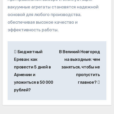
вакуумные агрегаты становятся надежной
основой для любого производства,
обеспечивая высокое качество и
эффективность работы.
Навигация
Бюджетный
В Великий Новгород
по
Ереван: как
на выходные: чем
записям
провести 5 дней в
заняться, чтобы не
Армении и
пропустить
уложиться в 50 000
главное?
рублей?