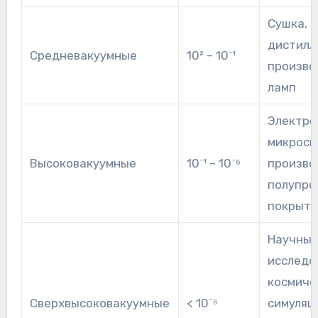
Сушка,
дистилля
Средневакуумные
10² – 10⁻¹
произво
ламп
Электро
микроск
Высоковакуумные
10⁻¹ – 10⁻⁶
произво
полупро
покрыти
Научны
исследо
космиче
Сверхвысоковакуумные
< 10⁻⁶
симуляц