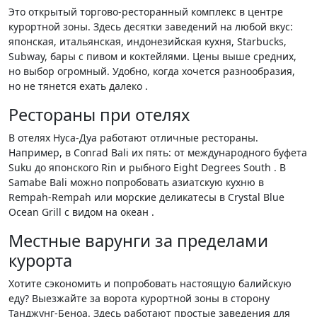
Это открытый торгово-ресторанный комплекс в центре
курортной зоны. Здесь десятки заведений на любой вкус:
японская, итальянская, индонезийская кухня, Starbucks,
Subway, бары с пивом и коктейлями. Цены выше средних,
но выбор огромный. Удобно, когда хочется разнообразия,
но не тянется ехать далеко .
Рестораны при отелях
В отелях Нуса-Дуа работают отличные рестораны.
Например, в Conrad Bali их пять: от международного буфета
Suku до японского Rin и рыбного Eight Degrees South . В
Samabe Bali можно попробовать азиатскую кухню в
Rempah-Rempah или морские деликатесы в Crystal Blue
Ocean Grill с видом на океан .
Местные варунги за пределами
курорта
Хотите сэкономить и попробовать настоящую балийскую
еду? Выезжайте за ворота курортной зоны в сторону
Танджунг-Беноа. Здесь работают простые заведения для