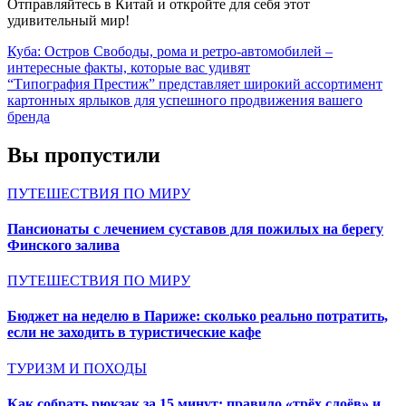
Отправляйтесь в Китай и откройте для себя этот
удивительный мир!
Навигация
Куба: Остров Свободы, рома и ретро-автомобилей –
интересные факты, которые вас удивят
по
“Типография Престиж” представляет широкий ассортимент
записям
картонных ярлыков для успешного продвижения вашего
бренда
Вы пропустили
ПУТЕШЕСТВИЯ ПО МИРУ
Пансионаты с лечением суставов для пожилых на берегу
Финского залива
ПУТЕШЕСТВИЯ ПО МИРУ
Бюджет на неделю в Париже: сколько реально потратить,
если не заходить в туристические кафе
ТУРИЗМ И ПОХОДЫ
Как собрать рюкзак за 15 минут: правило «трёх слоёв» и