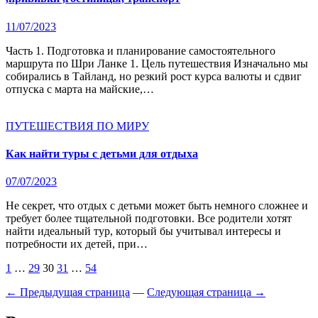
11/07/2023
Часть 1. Подготовка и планирование самостоятельного
маршрута по Шри Ланке 1. Цель путешествия Изначально мы
собирались в Тайланд, но резкий рост курса валюты и сдвиг
отпуска с марта на майские,…
ПУТЕШЕСТВИЯ ПО МИРУ
Как найти туры с детьми для отдыха
07/07/2023
Не секрет, что отдых с детьми может быть немного сложнее и
требует более тщательной подготовки. Все родители хотят
найти идеальный тур, который бы учитывал интересы и
потребности их детей, при…
Пагинация
1
…
29
30
31
…
54
записей
← Предыдущая страница
—
Следующая страница →